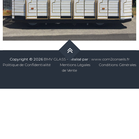
Copyright © 2026
BMV GLASS
- Réalisé par :
www.com2conseils.fr
Politique de Confidentialité
Mentions Légales
Conditions Générales
de Vente