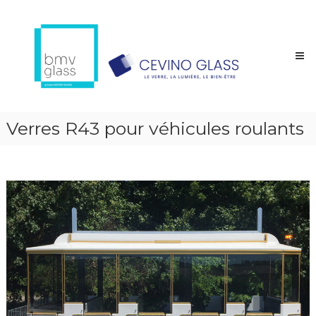
Aller
BMV
au
GLASS
contenu
Verres
trempés,
émaillés,
feuilletés
trempés
Verres R43 pour véhicules roulants